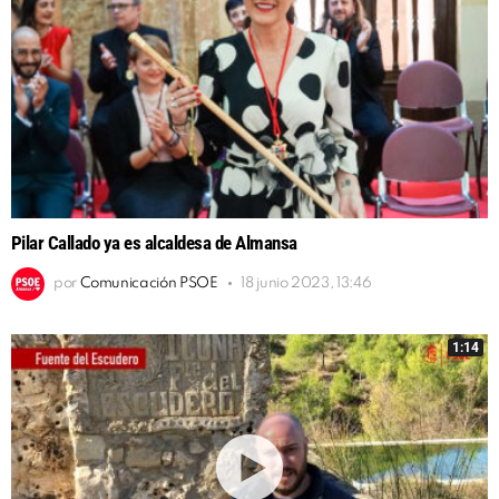
Pilar Callado ya es alcaldesa de Almansa
por
Comunicación PSOE
18 junio 2023, 13:46
1:14