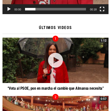
00:00
00:18
ÚLTIMOS VIDEOS
1:12
“Vota al PSOE, pon en marcha el cambio que Almansa necesita”
0:57