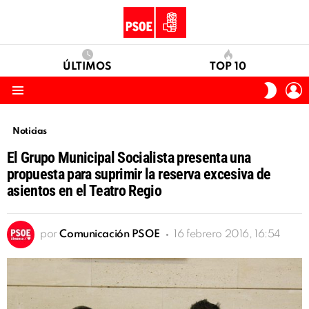
ÚLTIMOS
TOP 10
I
SWITC
S
SKIN
Menu
Noticias
El Grupo Municipal Socialista presenta una
propuesta para suprimir la reserva excesiva de
asientos en el Teatro Regio
por
Comunicación PSOE
16 febrero 2016, 16:54