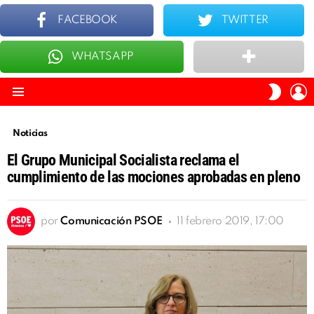
FACEBOOK
TWITTER
WHATSAPP
ÚLTIMOS
TOP 10
I
SWITC
S
SKIN
Menu
Noticias
El Grupo Municipal Socialista reclama el
cumplimiento de las mociones aprobadas en pleno
por
Comunicación PSOE
11 febrero 2019, 17:00