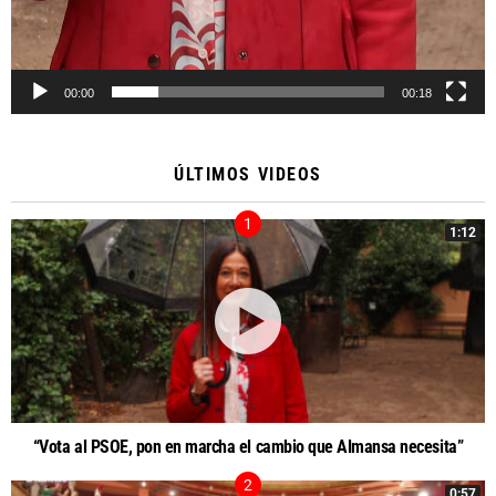
00:00
00:18
ÚLTIMOS VIDEOS
1:12
“Vota al PSOE, pon en marcha el cambio que Almansa necesita”
0:57