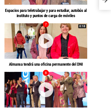
las me
Espacios para teletrabajar y para estudiar, autobús al
instituto y puntos de carga de móviles
0:18
Almansa tendrá una oficina permanente del DNI