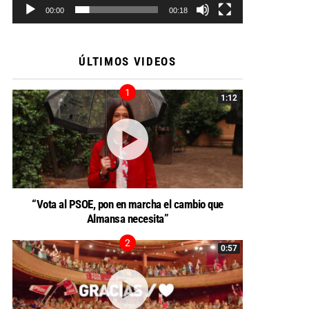
00:00
00:18
ÚLTIMOS VIDEOS
1:12
“Vota al PSOE, pon en marcha el cambio que
Almansa necesita”
0:57