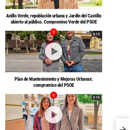
Anillo Verde, repoblación urbana y Jardín del Castillo
abierto al público. Compromiso Verde del PSOE
0:13
Plan de Mantenimiento y Mejoras Urbanas:
compromiso del PSOE
0:15
La Sa