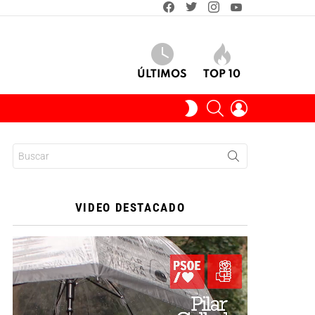
facebook
twitter
instagram
youtube
ÚLTIMOS
TOP 10
BUSCAR
INICIAR
SWITCH
SESIÓN
SKIN
Buscar:
VIDEO DESTACADO
Reproductor
de
vídeo