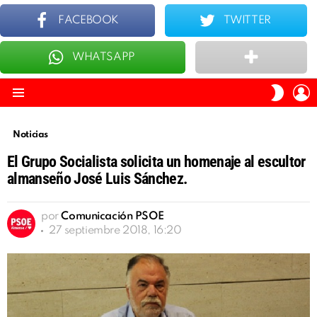
FACEBOOK
TWITTER
WHATSAPP
ÚLTIMOS
TOP 10
I
SWITC
S
SKIN
Menu
Noticias
El Grupo Socialista solicita un homenaje al escultor
almanseño José Luis Sánchez.
por
Comunicación PSOE
27 septiembre 2018, 16:20