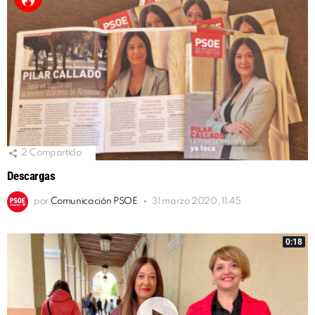
2
Compartido
Descargas
por
Comunicación PSOE
31 marzo 2020, 11:45
0:18