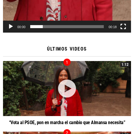
00:00
00:18
ÚLTIMOS VIDEOS
1:12
“Vota al PSOE, pon en marcha el cambio que Almansa necesita”