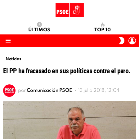
ÚLTIMOS
TOP 10
I
SWITC
S
SKIN
Menu
Noticias
El PP ha fracasado en sus políticas contra el paro.
por
Comunicación PSOE
13 julio 2018, 12:04