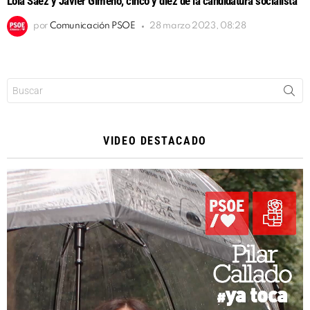
Lola Sáez y Javier Gimeno, cinco y diez de la candidatura socialista
por
Comunicación PSOE
28 marzo 2023, 08:28
Buscar:
VIDEO DESTACADO
Reproductor
de
vídeo