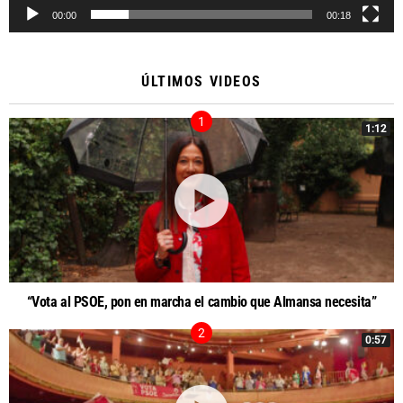
00:00
00:18
ÚLTIMOS VIDEOS
1:12
“Vota al PSOE, pon en marcha el cambio que Almansa necesita”
0:57