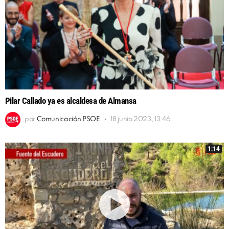
Pilar Callado ya es alcaldesa de Almansa
por
Comunicación PSOE
18 junio 2023, 13:46
1:14