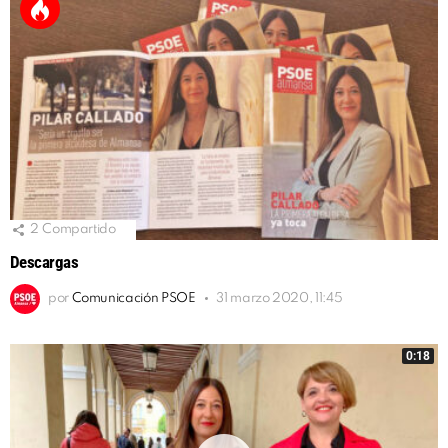
2
Compartido
Descargas
por
Comunicación PSOE
31 marzo 2020, 11:45
0:18