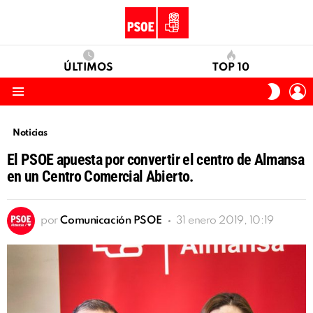
ÚLTIMOS
TOP 10
I
SWITC
S
SKIN
Menu
Noticias
El PSOE apuesta por convertir el centro de Almansa
en un Centro Comercial Abierto.
por
Comunicación PSOE
31 enero 2019, 10:19