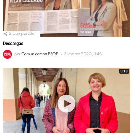
2
Compartido
Descargas
por
Comunicación PSOE
31 marzo 2020, 11:45
0:18