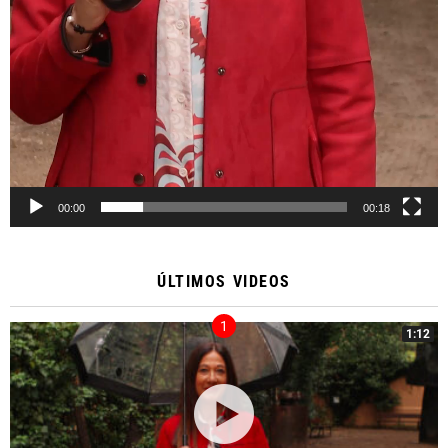
00:00
00:18
ÚLTIMOS VIDEOS
1:12