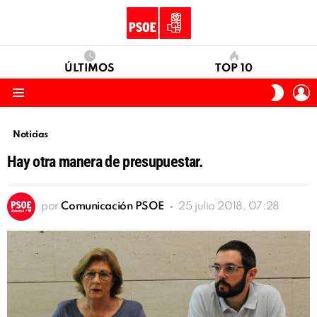
ÚLTIMOS
TOP 10
I
SWITC
S
SKIN
Menu
Noticias
Hay otra manera de presupuestar.
por
Comunicación PSOE
25 julio 2018, 07:28