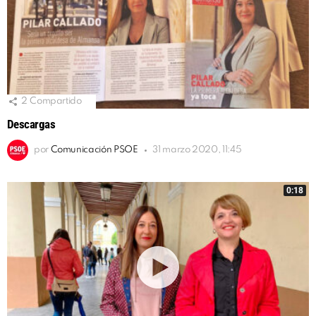
2
Compartido
Descargas
por
Comunicación PSOE
31 marzo 2020, 11:45
0:18