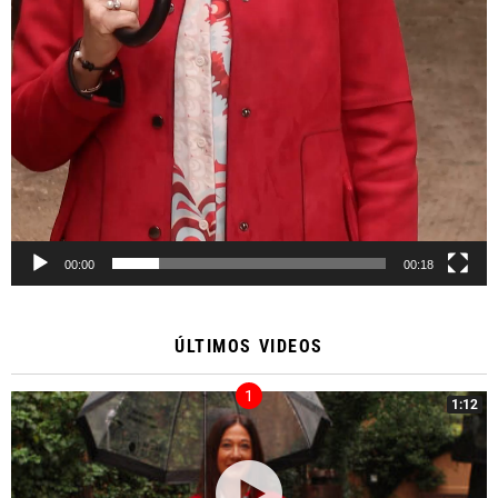
00:00
00:18
ÚLTIMOS VIDEOS
1:12