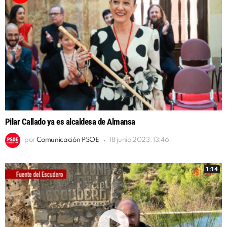
Pilar Callado ya es alcaldesa de Almansa
por
Comunicación PSOE
18 junio 2023, 13:46
1:14