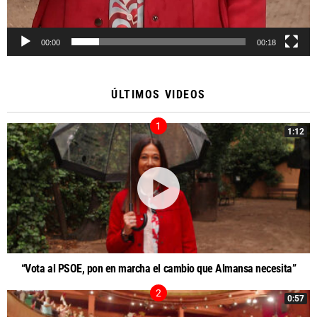
00:00
00:18
ÚLTIMOS VIDEOS
1:12
“Vota al PSOE, pon en marcha el cambio que Almansa necesita”
0:57