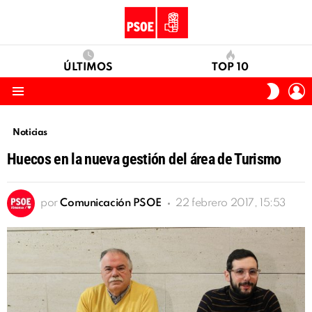
ÚLTIMOS
TOP 10
I
SWITC
S
SKIN
Menu
Noticias
Huecos en la nueva gestión del área de Turismo
por
Comunicación PSOE
22 febrero 2017, 15:53