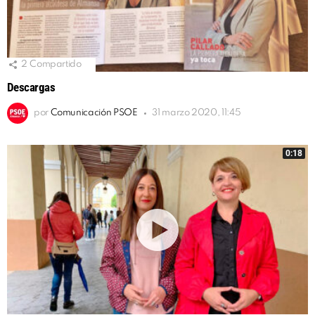
2
Compartido
Descargas
por
Comunicación PSOE
31 marzo 2020, 11:45
0:18