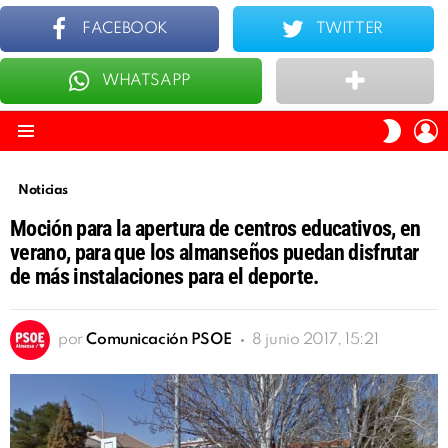
FACEBOOK
TWITTER
WHATSAPP
ÚLTIMOS
TOP 10
I
SWITC
S
SKIN
Menu
Noticias
Moción para la apertura de centros educativos, en
verano, para que los almanseños puedan disfrutar
de más instalaciones para el deporte.
por
Comunicación PSOE
8 junio 2017, 15:21