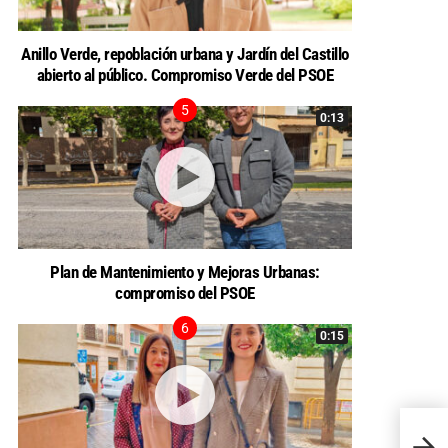
Anillo Verde, repoblación urbana y Jardín del Castillo
abierto al público. Compromiso Verde del PSOE
0:13
Plan de Mantenimiento y Mejoras Urbanas:
compromiso del PSOE
0:15
El PS