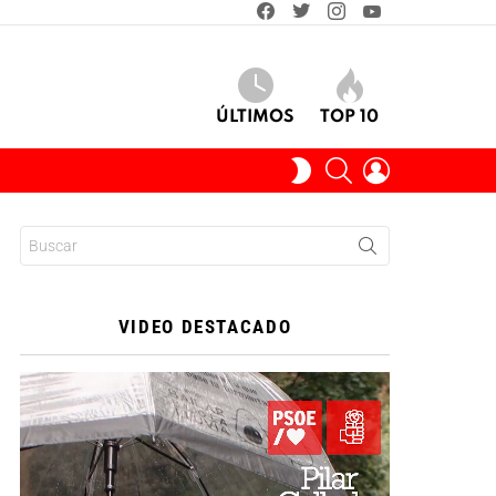
facebook
twitter
instagram
youtube
ÚLTIMOS
TOP 10
BUSCAR
INICIAR
SWITCH
SESIÓN
SKIN
Buscar:
VIDEO DESTACADO
Reproductor
de
vídeo