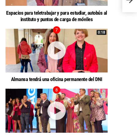
presu
Espacios para teletrabajar y para estudiar, autobús al
instituto y puntos de carga de móviles
0:18
Almansa tendrá una oficina permanente del DNI