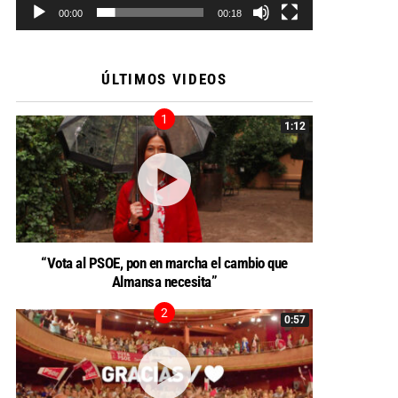
00:00
00:18
ÚLTIMOS VIDEOS
1:12
“Vota al PSOE, pon en marcha el cambio que
Almansa necesita”
0:57