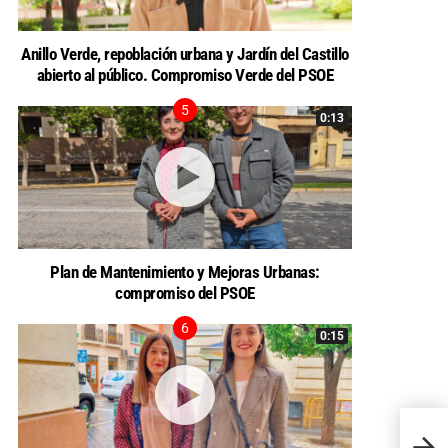
Anillo Verde, repoblación urbana y Jardín del Castillo
abierto al público. Compromiso Verde del PSOE
0:13
Plan de Mantenimiento y Mejoras Urbanas:
compromiso del PSOE
0:15
Un cam
traba