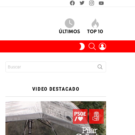
facebook
twitter
instagram
youtube
ÚLTIMOS
TOP 10
BUSCAR
INICIAR
SWITCH
SESIÓN
SKIN
Buscar:
VIDEO DESTACADO
Reproductor
de
vídeo