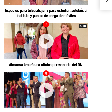
han si
Espacios para teletrabajar y para estudiar, autobús al
instituto y puntos de carga de móviles
0:18
Almansa tendrá una oficina permanente del DNI