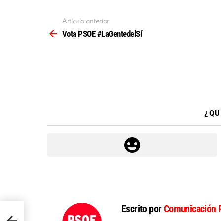
Artículo anterior
Ver
más
Vota PSOE #LaGentedelSí
¿QU
Escrito por
Comunicación 