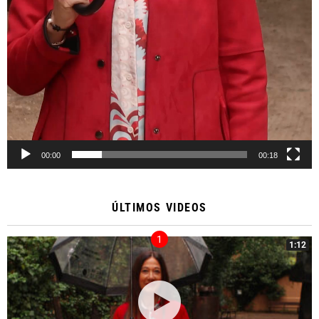
00:00
00:18
ÚLTIMOS VIDEOS
1:12