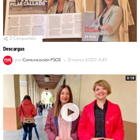
2
Compartido
Descargas
por
Comunicación PSOE
31 marzo 2020, 11:45
0:18