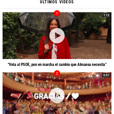
ÚLTIMOS VIDEOS
1:12
“Vota al PSOE, pon en marcha el cambio que Almansa necesita”
0:57