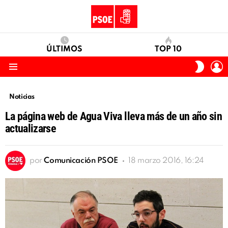
ÚLTIMOS
TOP 10
I
SWITC
S
SKIN
Menu
Noticias
La página web de Agua Viva lleva más de un año sin
actualizarse
por
Comunicación PSOE
18 marzo 2016, 16:24