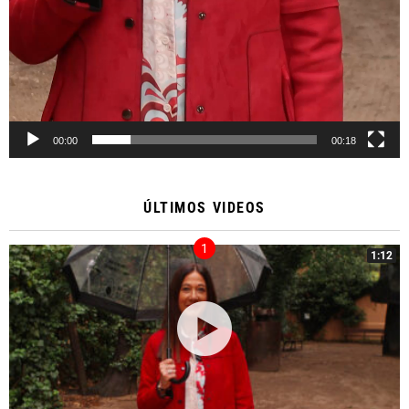
00:00
00:18
ÚLTIMOS VIDEOS
1:12