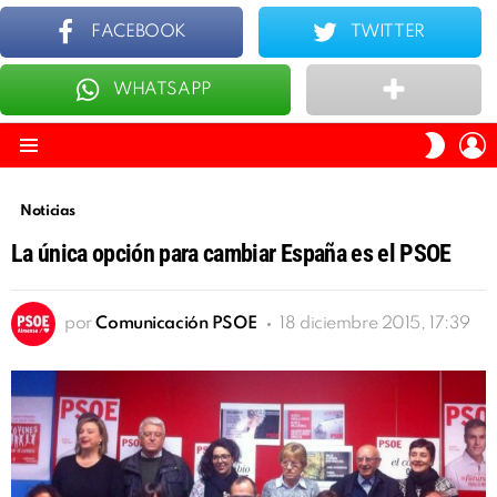
FACEBOOK
TWITTER
WHATSAPP
ÚLTIMOS
TOP 10
I
SWITC
S
SKIN
Menu
Noticias
La única opción para cambiar España es el PSOE
por
Comunicación PSOE
18 diciembre 2015, 17:39