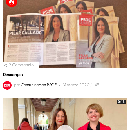
2
Compartido
Descargas
por
Comunicación PSOE
31 marzo 2020, 11:45
0:18