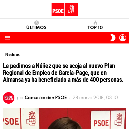
ÚLTIMOS
TOP 10
I
SWITC
S
SKIN
Menu
Noticias
Le pedimos a Núñez que se acoja al nuevo Plan
Regional de Empleo de García-Page, que en
Almansa ya ha beneficiado a más de 400 personas.
por
Comunicación PSOE
28 marzo 2018, 08:10