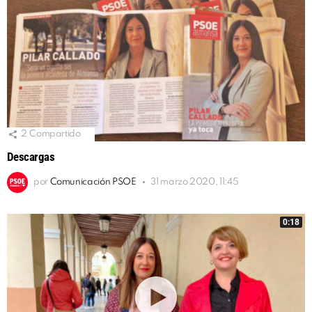
2
Compartido
Descargas
por
Comunicación PSOE
31 marzo 2020, 11:45
0:18