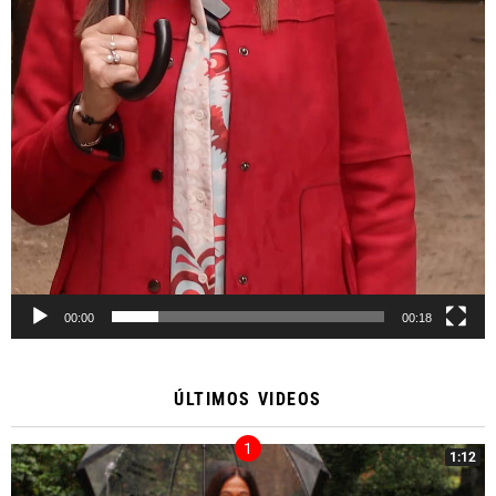
00:00
00:18
ÚLTIMOS VIDEOS
1:12