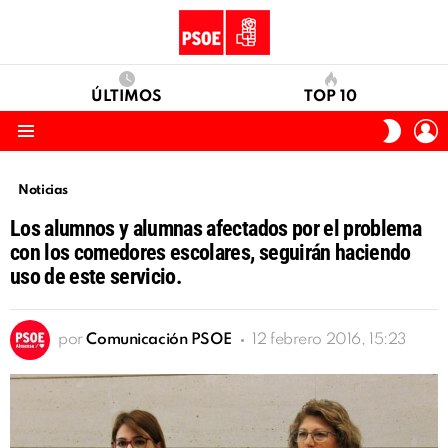
ÚLTIMOS
TOP 10
I
SWITC
S
SKIN
Menu
Noticias
Los alumnos y alumnas afectados por el problema
con los comedores escolares, seguirán haciendo
uso de este servicio.
por
Comunicación PSOE
12 febrero 2016, 15:23