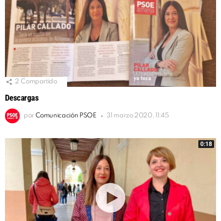
2
Compartido
Descargas
por
Comunicación PSOE
31 marzo 2020, 11:45
0:18