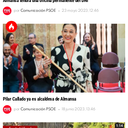
Almansa tendrá una oficina permanente del DNI
por
Comunicación PSOE
23 mayo 2023, 12:46
Pilar Callado ya es alcaldesa de Almansa
por
Comunicación PSOE
18 junio 2023, 13:46
1:14