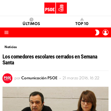
ÚLTIMOS
TOP 10
I
SWITC
S
SKIN
Menu
Noticias
Los comedores escolares cerrados en Semana
Santa
por
Comunicación PSOE
21 marzo 2016, 16:22