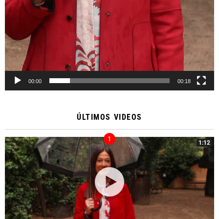
00:00
00:18
ÚLTIMOS VIDEOS
1:12