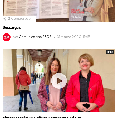
2
Compartido
Descargas
por
Comunicación PSOE
31 marzo 2020, 11:45
0:18