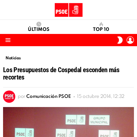
ÚLTIMOS
TOP 10
I
SWITC
S
SKIN
Menu
Noticias
Los Presupuestos de Cospedal esconden más
recortes
por
Comunicación PSOE
15 octubre 2014, 12:32