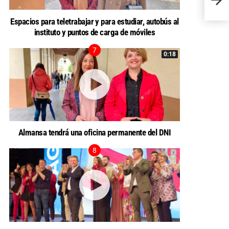
Conce
Espacios para teletrabajar y para estudiar, autobús al
instituto y puntos de carga de móviles
0:18
Almansa tendrá una oficina permanente del DNI