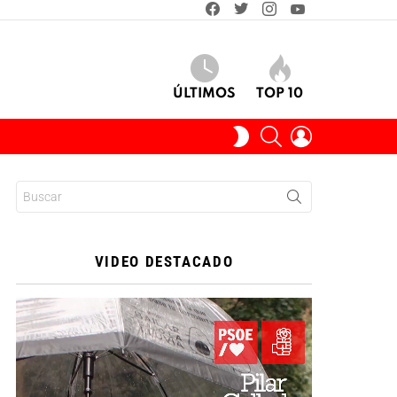
facebook
twitter
instagram
youtube
ÚLTIMOS
TOP 10
BUSCAR
INICIAR
SWITCH
SESIÓN
SKIN
Buscar:
VIDEO DESTACADO
Reproductor
de
vídeo