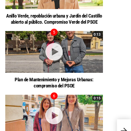
Anillo Verde, repoblación urbana y Jardín del Castillo
abierto al público. Compromiso Verde del PSOE
0:13
Plan de Mantenimiento y Mejoras Urbanas:
compromiso del PSOE
0:15
Mala g