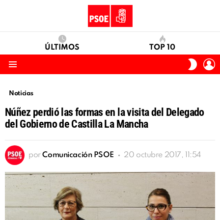
ÚLTIMOS
TOP 10
I
SWITC
S
SKIN
Menu
Noticias
Núñez perdió las formas en la visita del Delegado
del Gobierno de Castilla La Mancha
por
Comunicación PSOE
20 octubre 2017, 11:54