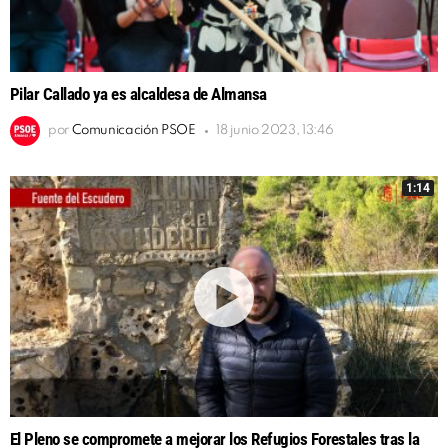
Pilar Callado ya es alcaldesa de Almansa
por
Comunicación PSOE
18 junio 2023, 13:46
1:14
El Pleno se compromete a mejorar los Refugios Forestales tras la