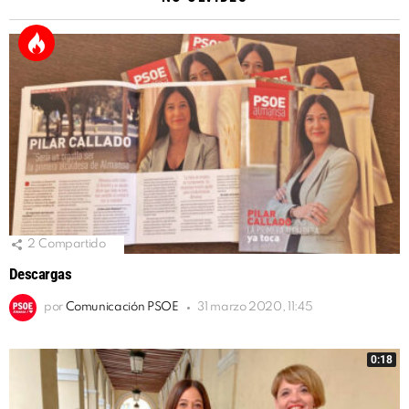
2
Compartido
Descargas
por
Comunicación PSOE
31 marzo 2020, 11:45
0:18