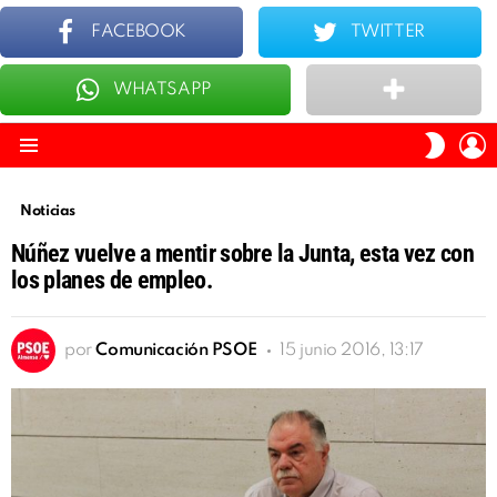
FACEBOOK
TWITTER
WHATSAPP
ÚLTIMOS
TOP 10
I
SWITC
S
SKIN
Menu
Noticias
Núñez vuelve a mentir sobre la Junta, esta vez con
los planes de empleo.
por
Comunicación PSOE
15 junio 2016, 13:17