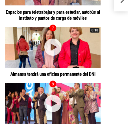
sobre 
Espacios para teletrabajar y para estudiar, autobús al
instituto y puntos de carga de móviles
0:18
Almansa tendrá una oficina permanente del DNI