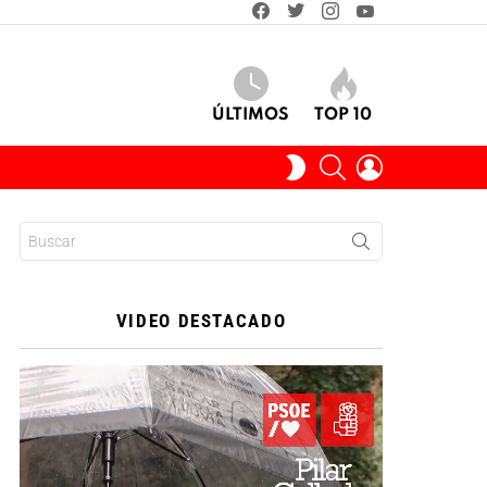
facebook
twitter
instagram
youtube
ÚLTIMOS
TOP 10
BUSCAR
INICIAR
SWITCH
SESIÓN
SKIN
Buscar:
VIDEO DESTACADO
Reproductor
de
vídeo