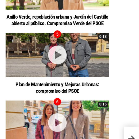
Anillo Verde, repoblación urbana y Jardín del Castillo
abierto al público. Compromiso Verde del PSOE
0:13
Plan de Mantenimiento y Mejoras Urbanas:
compromiso del PSOE
0:15
El Gru