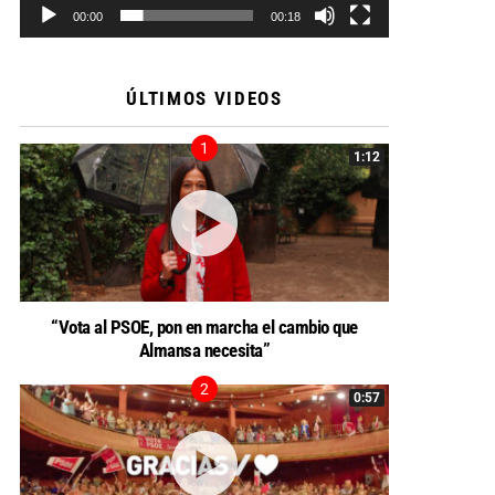
00:00
00:18
ÚLTIMOS VIDEOS
1:12
“Vota al PSOE, pon en marcha el cambio que
Almansa necesita”
0:57