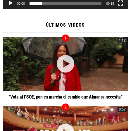
00:00
00:18
ÚLTIMOS VIDEOS
1:12
“Vota al PSOE, pon en marcha el cambio que Almansa necesita”
0:57