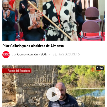
Pilar Callado ya es alcaldesa de Almansa
por
Comunicación PSOE
18 junio 2023, 13:46
1:14