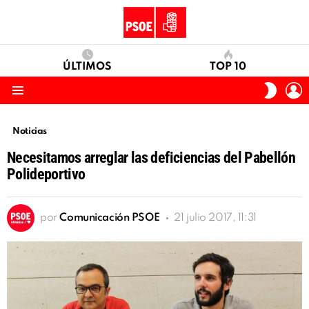
ÚLTIMOS
TOP 10
I
SWITC
S
SKIN
Menu
Noticias
Necesitamos arreglar las deficiencias del Pabellón
Polideportivo
por
Comunicación PSOE
21 julio 2017, 11:31