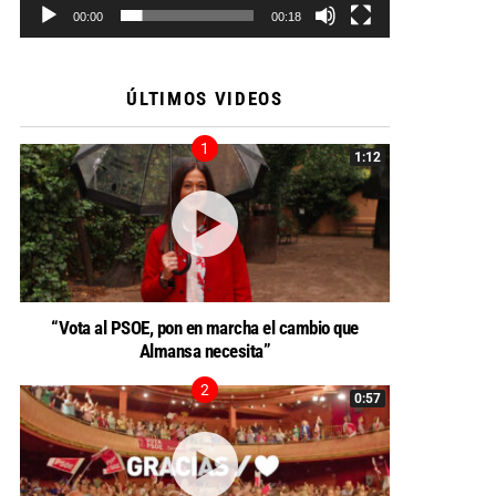
00:00
00:18
ÚLTIMOS VIDEOS
1:12
“Vota al PSOE, pon en marcha el cambio que
Almansa necesita”
0:57