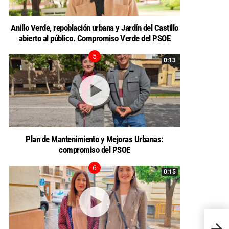
Anillo Verde, repoblación urbana y Jardín del Castillo
abierto al público. Compromiso Verde del PSOE
0:13
Plan de Mantenimiento y Mejoras Urbanas:
compromiso del PSOE
0:15
Artíc