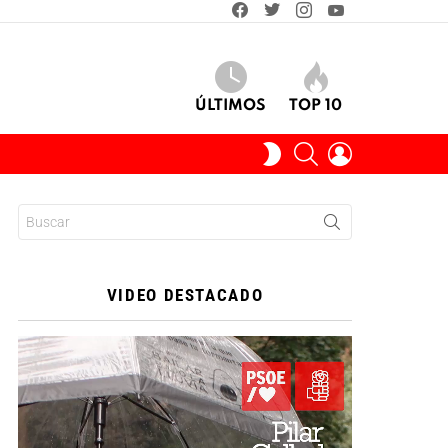
facebook
twitter
instagram
youtube
ÚLTIMOS
TOP 10
BUSCAR
INICIAR
SWITCH
SESIÓN
SKIN
Buscar:
VIDEO DESTACADO
Reproductor
de
vídeo