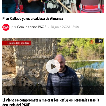
Pilar Callado ya es alcaldesa de Almansa
por
Comunicación PSOE
18 junio 2023, 13:46
1:14
El Pleno se compromete a mejorar los Refugios Forestales tras la
denuncia del PSOE