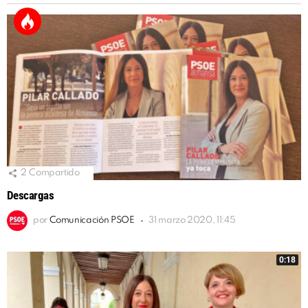
2
Compartido
Descargas
por
Comunicación PSOE
31 marzo 2020, 11:45
0:18