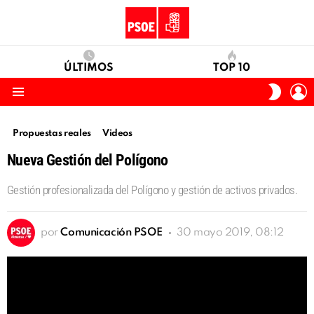
ÚLTIMOS
TOP 10
I
SWITC
S
SKIN
Menu
Propuestas reales
Videos
Nueva Gestión del Polígono
Gestión profesionalizada del Polígono y gestión de activos privados.
por
Comunicación PSOE
30 mayo 2019, 08:12