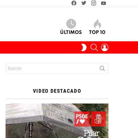
facebook
twitter
instagram
youtube
ÚLTIMOS
TOP 10
BUSCAR
INICIAR
SWITCH
SESIÓN
SKIN
Buscar:
VIDEO DESTACADO
Reproductor
de
vídeo