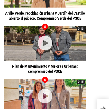
Anillo Verde, repoblación urbana y Jardín del Castillo
abierto al público. Compromiso Verde del PSOE
0:13
Plan de Mantenimiento y Mejoras Urbanas:
compromiso del PSOE
0:15
El Gr
haya 