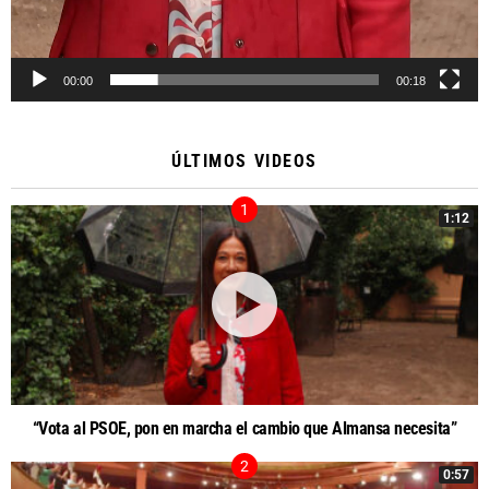
00:00
00:18
ÚLTIMOS VIDEOS
1:12
“Vota al PSOE, pon en marcha el cambio que Almansa necesita”
0:57