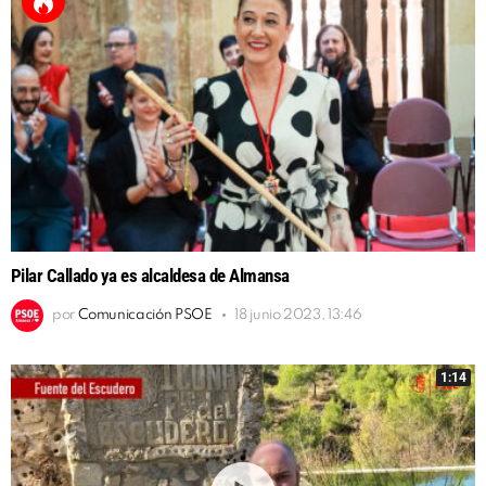
Pilar Callado ya es alcaldesa de Almansa
por
Comunicación PSOE
18 junio 2023, 13:46
1:14