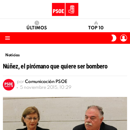
ÚLTIMOS
TOP 10
I
SWITC
S
SKIN
Menu
Noticias
Núñez, el pirómano que quiere ser bombero
por
Comunicación PSOE
5 noviembre 2015, 10:29