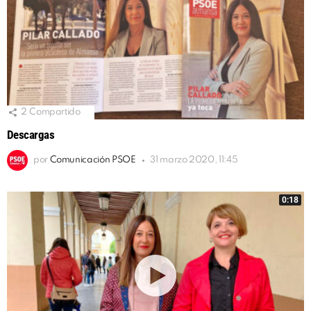
2
Compartido
Descargas
por
Comunicación PSOE
31 marzo 2020, 11:45
0:18