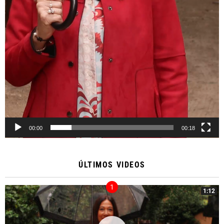
00:00
00:18
ÚLTIMOS VIDEOS
1:12