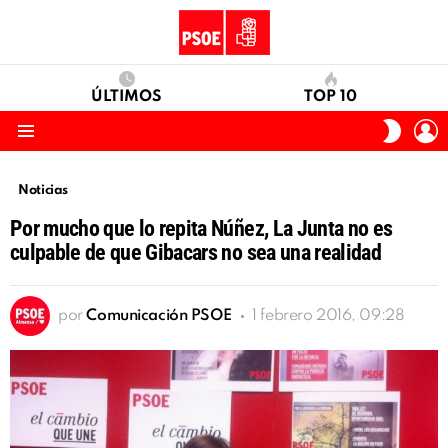
ÚLTIMOS
TOP 10
I
SWITC
S
SKIN
Menu
Noticias
Por mucho que lo repita Núñez, La Junta no es
culpable de que Gibacars no sea una realidad
por
Comunicación PSOE
1 febrero 2016, 09:28