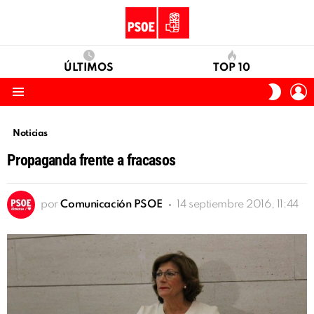
ÚLTIMOS
TOP 10
I
SWITC
S
SKIN
Menu
Noticias
Propaganda frente a fracasos
por
Comunicación PSOE
14 septiembre 2016, 11:44