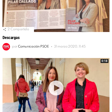
2
Compartido
Descargas
por
Comunicación PSOE
31 marzo 2020, 11:45
0:18