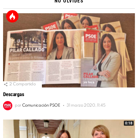
NO OLVIDES
2
Compartido
Descargas
por
Comunicación PSOE
31 marzo 2020, 11:45
0:18