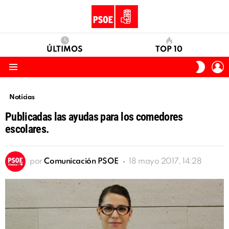
ÚLTIMOS
TOP 10
I
SWITC
S
SKIN
Menu
Noticias
Publicadas las ayudas para los comedores
escolares.
por
Comunicación PSOE
18 mayo 2017, 14:28