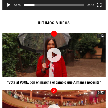
00:00
00:18
ÚLTIMOS VIDEOS
1:12
“Vota al PSOE, pon en marcha el cambio que Almansa necesita”
0:57