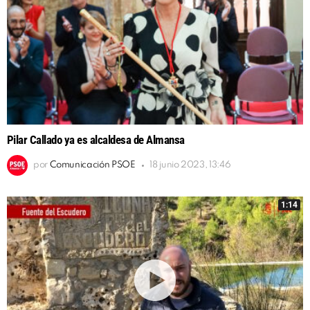
Pilar Callado ya es alcaldesa de Almansa
por
Comunicación PSOE
18 junio 2023, 13:46
1:14