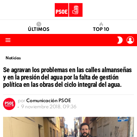
ÚLTIMOS
TOP 10
I
SWITC
S
SKIN
Menu
Noticias
Se agravan los problemas en las calles almanseñas
y en la presión del agua por la falta de gestión
política en las obras del ciclo integral del agua.
por
Comunicación PSOE
9 noviembre 2018, 09:36