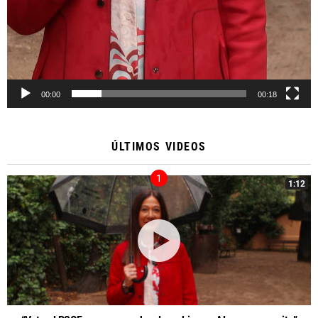
00:00
00:18
ÚLTIMOS VIDEOS
1:12