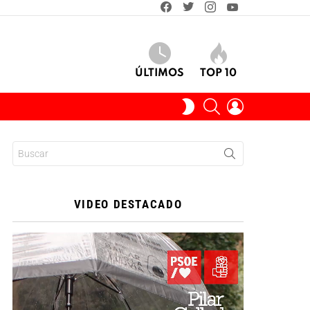
facebook
twitter
instagram
youtube
ÚLTIMOS
TOP 10
BUSCAR
INICIAR
SWITCH
SESIÓN
SKIN
Buscar:
VIDEO DESTACADO
Reproductor
de
vídeo