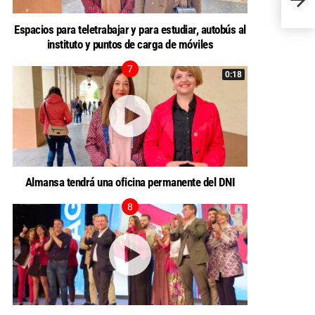
jóven
Espacios para teletrabajar y para estudiar, autobús al
instituto y puntos de carga de móviles
0:18
Almansa tendrá una oficina permanente del DNI