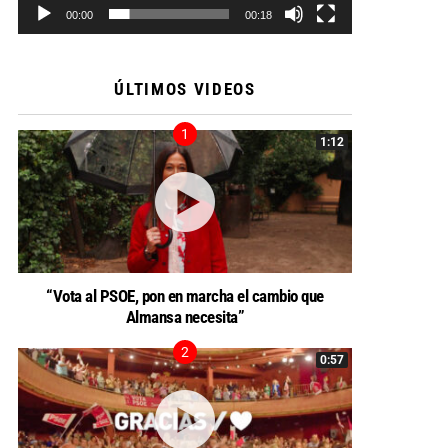
00:00
00:18
ÚLTIMOS VIDEOS
1:12
“Vota al PSOE, pon en marcha el cambio que
Almansa necesita”
0:57