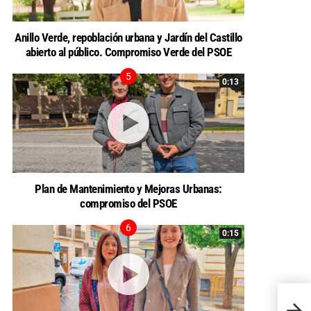
Anillo Verde, repoblación urbana y Jardín del Castillo
abierto al público. Compromiso Verde del PSOE
0:13
Plan de Mantenimiento y Mejoras Urbanas:
compromiso del PSOE
0:15
El Gru
los co