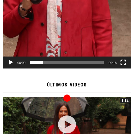
00:00
00:18
ÚLTIMOS VIDEOS
1:12