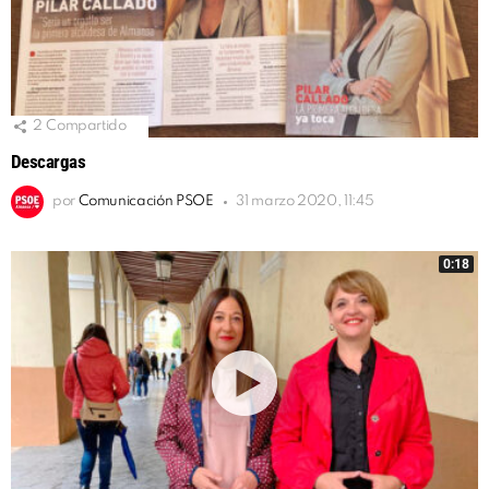
2
Compartido
Descargas
por
Comunicación PSOE
31 marzo 2020, 11:45
0:18