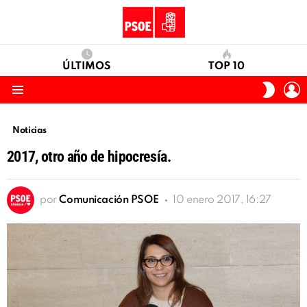
ÚLTIMOS
TOP 10
I
SWITC
S
SKIN
Menu
Noticias
2017, otro año de hipocresía.
por
Comunicación PSOE
10 enero 2017, 16:27