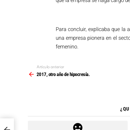
que la empresa se haga cargo d
Para concluir, explicaba que la 
una empresa pionera en el sect
femenino.
Artículo anterior
Ver
más
2017, otro año de hipocresía.
¿QU