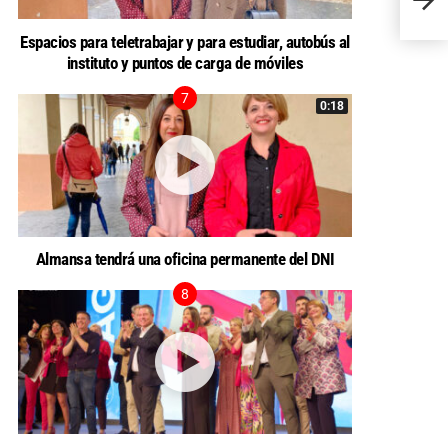
TEND
Espacios para teletrabajar y para estudiar, autobús al
instituto y puntos de carga de móviles
0:18
Almansa tendrá una oficina permanente del DNI