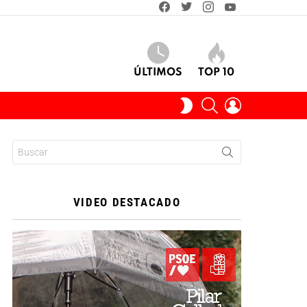
facebook
twitter
instagram
youtube
ÚLTIMOS
TOP 10
BUSCAR
INICIAR
SWITCH
SESIÓN
SKIN
Buscar:
VIDEO DESTACADO
Reproductor
de
vídeo