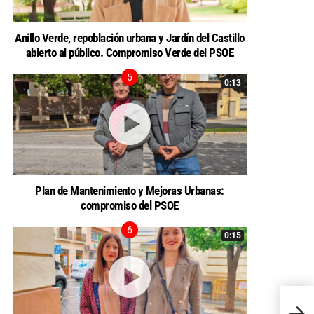
Anillo Verde, repoblación urbana y Jardín del Castillo
abierto al público. Compromiso Verde del PSOE
0:13
Plan de Mantenimiento y Mejoras Urbanas:
compromiso del PSOE
0:15
LA J