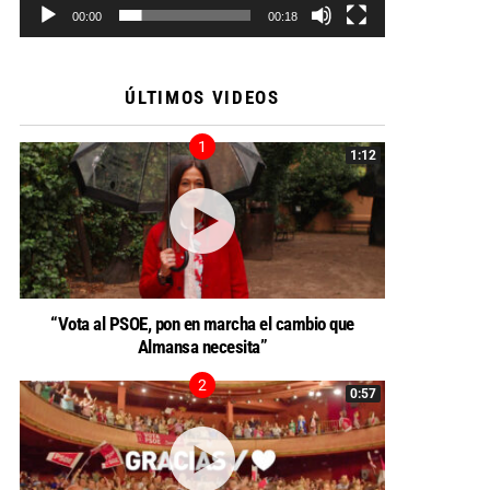
00:00
00:18
ÚLTIMOS VIDEOS
1:12
“Vota al PSOE, pon en marcha el cambio que
Almansa necesita”
0:57