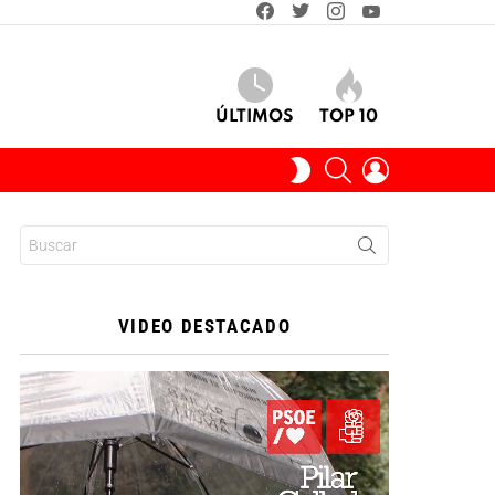
facebook
twitter
instagram
youtube
ÚLTIMOS
TOP 10
BUSCAR
INICIAR
SWITCH
SESIÓN
SKIN
Buscar:
VIDEO DESTACADO
Reproductor
de
vídeo