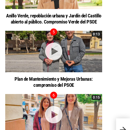
Anillo Verde, repoblación urbana y Jardín del Castillo
abierto al público. Compromiso Verde del PSOE
0:13
Plan de Mantenimiento y Mejoras Urbanas:
compromiso del PSOE
0:15
Nuestr