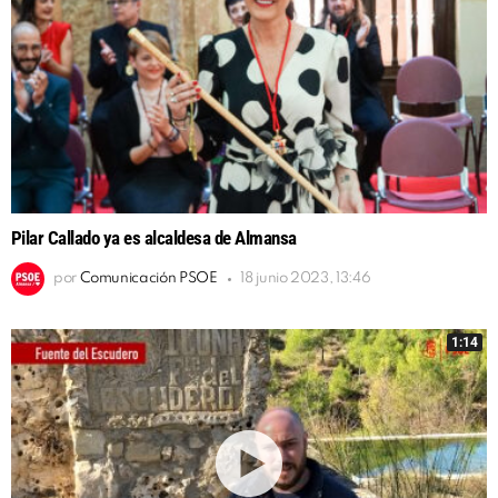
Pilar Callado ya es alcaldesa de Almansa
por
Comunicación PSOE
18 junio 2023, 13:46
1:14