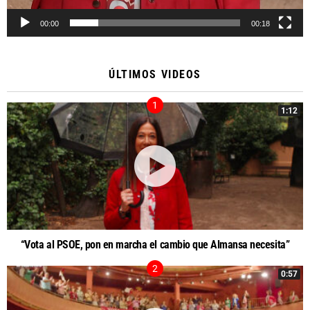
00:00
00:18
ÚLTIMOS VIDEOS
1:12
“Vota al PSOE, pon en marcha el cambio que Almansa necesita”
0:57