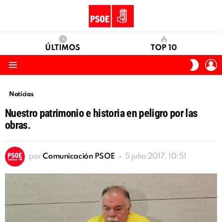
ÚLTIMOS
TOP 10
I
SWITC
S
SKIN
Menu
Noticias
Nuestro patrimonio e historia en peligro por las
obras.
por
Comunicación PSOE
5 julio 2017, 10:51