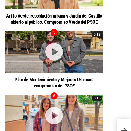
Anillo Verde, repoblación urbana y Jardín del Castillo
abierto al público. Compromiso Verde del PSOE
0:13
Plan de Mantenimiento y Mejoras Urbanas:
compromiso del PSOE
0:15
El PP