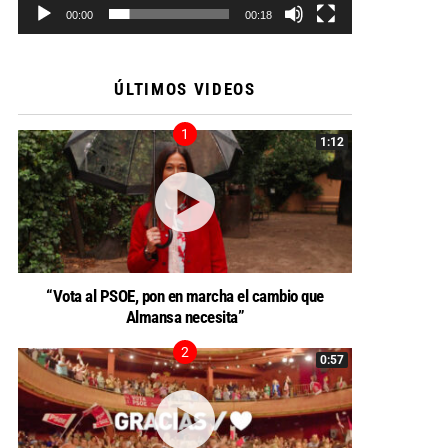
00:00
00:18
ÚLTIMOS VIDEOS
1:12
“Vota al PSOE, pon en marcha el cambio que
Almansa necesita”
0:57