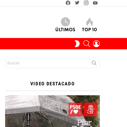
facebook
twitter
instagram
youtube
ÚLTIMOS
TOP 10
BUSCAR
INICIAR
SWITCH
SESIÓN
SKIN
Buscar:
VIDEO DESTACADO
Reproductor
de
vídeo