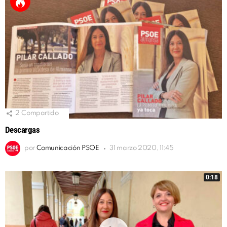
2
Compartido
Descargas
por
Comunicación PSOE
31 marzo 2020, 11:45
0:18