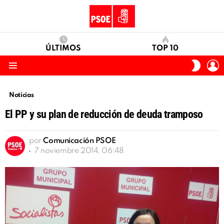
ÚLTIMOS
TOP 10
I
SWITC
S
SKIN
Menu
Noticias
El PP y su plan de reducción de deuda tramposo
por
Comunicación PSOE
7 noviembre 2014, 06:48