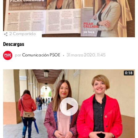
2
Compartido
Descargas
por
Comunicación PSOE
31 marzo 2020, 11:45
0:18