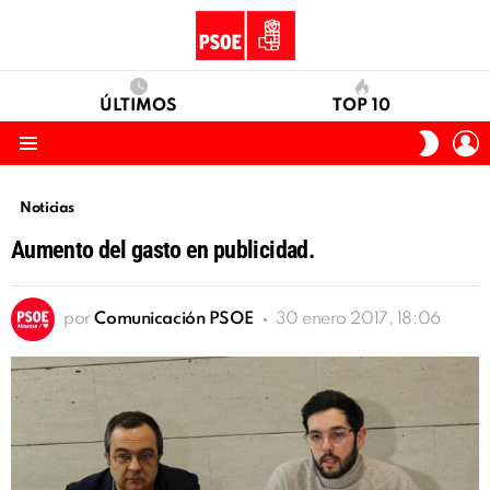
ÚLTIMOS
TOP 10
I
SWITC
S
SKIN
Menu
Noticias
Aumento del gasto en publicidad.
por
Comunicación PSOE
30 enero 2017, 18:06