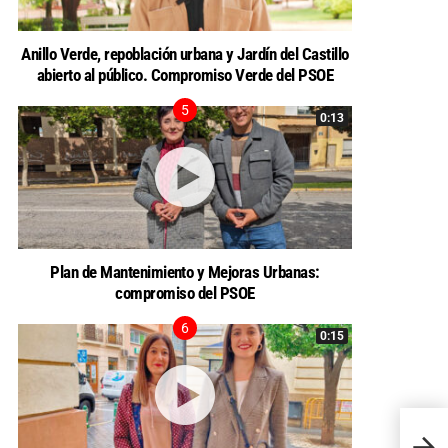
Anillo Verde, repoblación urbana y Jardín del Castillo
abierto al público. Compromiso Verde del PSOE
0:13
Plan de Mantenimiento y Mejoras Urbanas:
compromiso del PSOE
0:15
Aumen