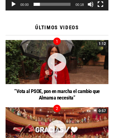
00:00
00:18
ÚLTIMOS VIDEOS
1:12
“Vota al PSOE, pon en marcha el cambio que
Almansa necesita”
0:57