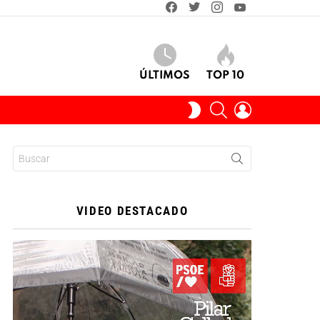
facebook
twitter
instagram
youtube
ÚLTIMOS
TOP 10
BUSCAR
INICIAR
SWITCH
SESIÓN
SKIN
Buscar:
VIDEO DESTACADO
Reproductor
de
vídeo