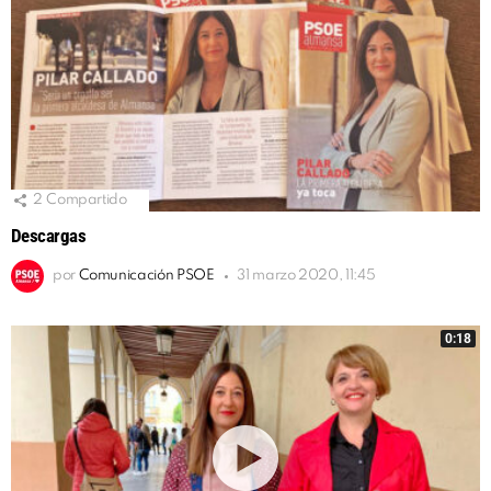
2
Compartido
Descargas
por
Comunicación PSOE
31 marzo 2020, 11:45
0:18