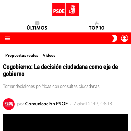
ÚLTIMOS
TOP 10
I
SWITC
S
SKIN
Menu
Propuestas reales
Videos
Cogobierno: La decisión ciudadana como eje de
gobierno
Tomar decisiones políticas con consultas ciudadanas
por
Comunicación PSOE
7 abril 2019, 08:18