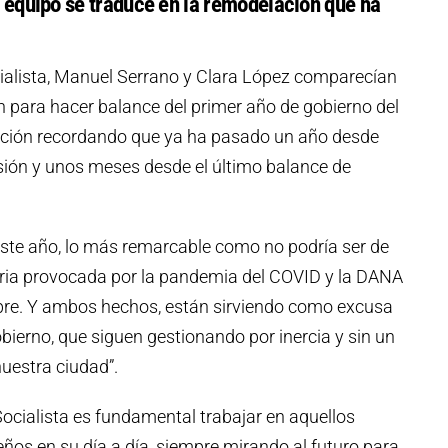
e equipo se traduce en la remodelación que ha
cialista, Manuel Serrano y Clara López comparecían
 para hacer balance del primer año de gobierno del
nción recordando que ya ha pasado un año desde
ión y unos meses desde el último balance de
te año, lo más remarcable como no podría ser de
taria provocada por la pandemia del COVID y la DANA
bre. Y ambos hechos, están sirviendo como excusa
bierno, que siguen gestionando por inercia y sin un
nuestra ciudad”.
Socialista es fundamental trabajar en aquellos
os en su día a día, siempre mirando al futuro para