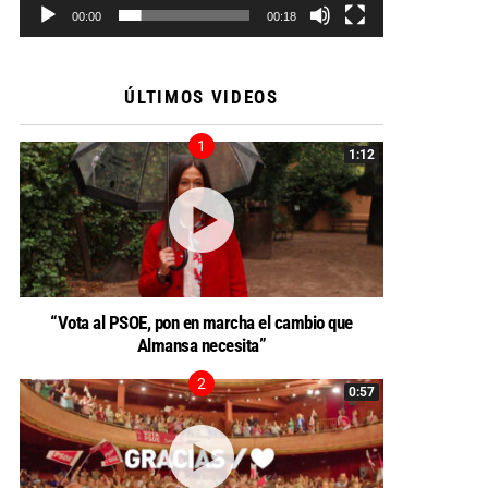
00:00
00:18
ÚLTIMOS VIDEOS
1:12
“Vota al PSOE, pon en marcha el cambio que
Almansa necesita”
0:57