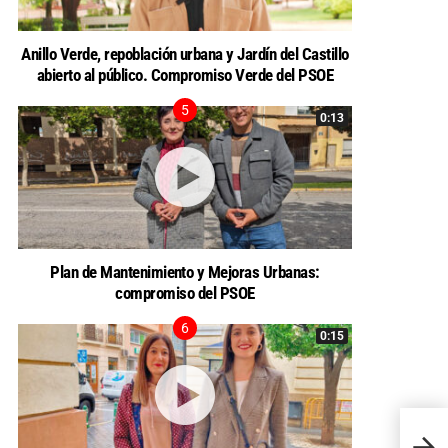
Anillo Verde, repoblación urbana y Jardín del Castillo
abierto al público. Compromiso Verde del PSOE
0:13
Plan de Mantenimiento y Mejoras Urbanas:
compromiso del PSOE
0:15
El Pa