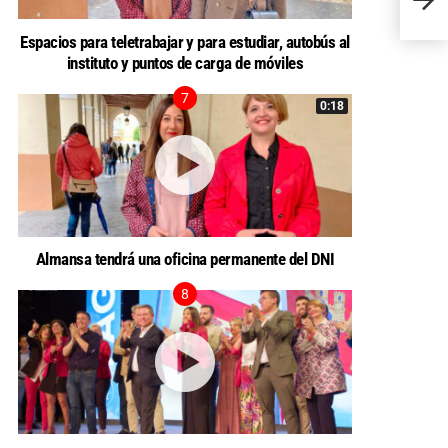
los p
Espacios para teletrabajar y para estudiar, autobús al
instituto y puntos de carga de móviles
0:18
Almansa tendrá una oficina permanente del DNI