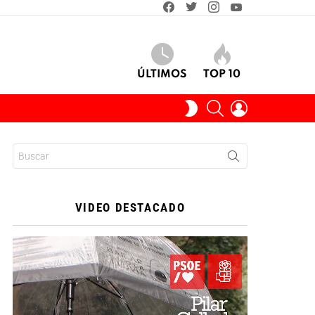
facebook
twitter
instagram
youtube
ÚLTIMOS
TOP 10
BUSCAR
INICIAR
SWITCH
SESIÓN
SKIN
Buscar:
VIDEO DESTACADO
Reproductor
de
vídeo