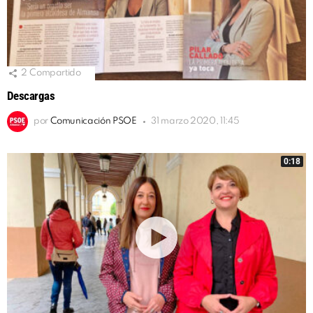
2
Compartido
Descargas
por
Comunicación PSOE
31 marzo 2020, 11:45
0:18