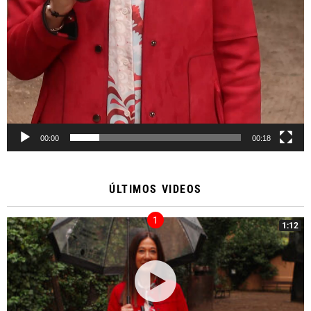
00:00
00:18
ÚLTIMOS VIDEOS
1:12