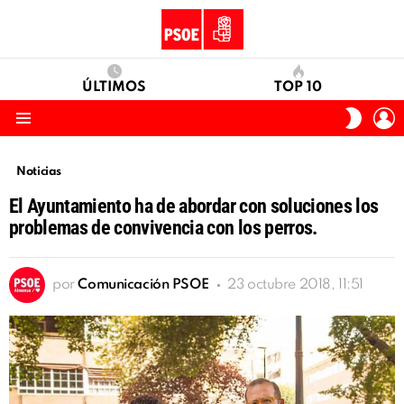
ÚLTIMOS
TOP 10
I
SWITC
S
SKIN
Menu
Noticias
El Ayuntamiento ha de abordar con soluciones los
problemas de convivencia con los perros.
por
Comunicación PSOE
23 octubre 2018, 11:51